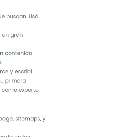
que buscan. Usá
 un gran
on contenido
.
e y escribí
tu primera
na como experto.
page, sitemaps, y
ienda en las