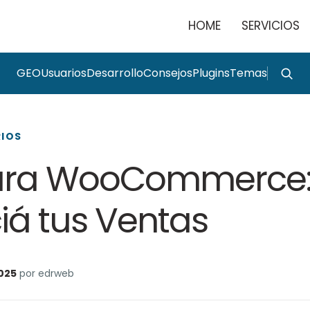
HOME
SERVICIOS
GEO
Usuarios
Desarrollo
Consejos
Plugins
Temas
RIOS
ara WooCommerce
iá tus Ventas
2025
por edrweb