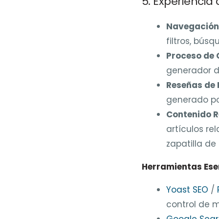
5. Experiencia
Navegación 
filtros, bús
Proceso de 
generador d
Reseñas de 
generado po
Contenido R
artículos re
zapatilla de
Herramientas Ese
Yoast SEO
/
control de 
Google Sear