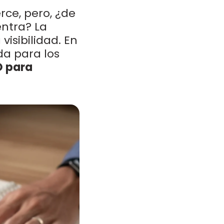
ce, pero, ¿de
entra? La
visibilidad. En
da para los
O para