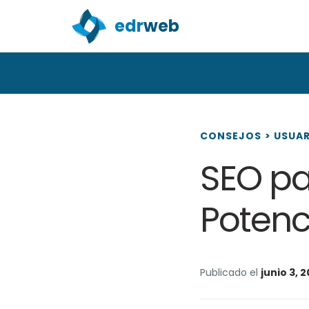
edr
web
CONSEJOS
>
USUA
SEO p
Potenc
Publicado el
junio 3, 