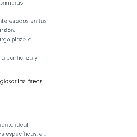
 primeras
interesados en tus
rsión.
argo plazo, a
a confianza y
losar las áreas
iente ideal
 específicas, ej.,