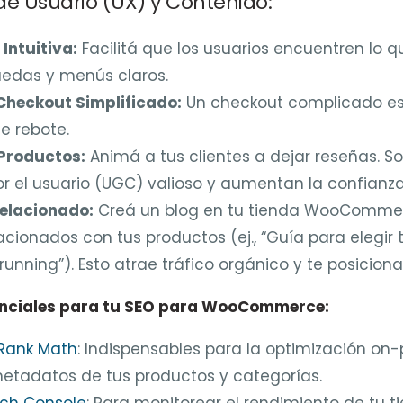
 de Usuario (UX) y Contenido:
Intuitiva:
Facilitá que los usuarios encuentren lo 
quedas y menús claros.
Checkout Simplificado:
Un checkout complicado es
e rebote.
Productos:
Animá a tus clientes a dejar reseñas. S
r el usuario (UGC) valioso y aumentan la confianza
elacionado:
Creá un blog en tu tienda WooCommerc
lacionados con tus productos (ej., “Guía para elegir 
 running”). Esto atrae tráfico orgánico y te posicio
nciales para tu SEO para WooCommerce:
Rank Math
: Indispensables para la optimización on-
metadatos de tus productos y categorías.
ch Console
: Para monitorear el rendimiento de tu t