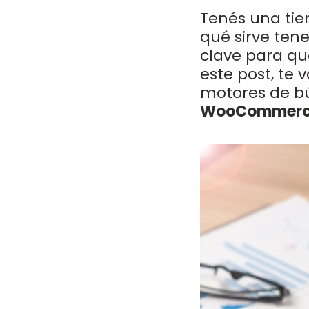
Tenés una ti
qué sirve tene
clave para que
este post, te
motores de b
WooCommer