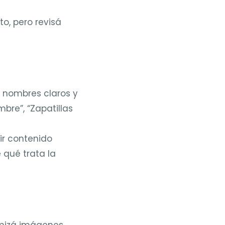
, pero revisá
 nombres claros y
bre”, “Zapatillas
ir contenido
 qué trata la
mizá imágenes,