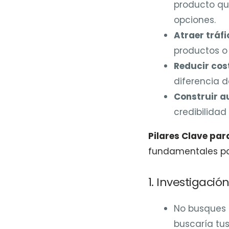
producto qu
opciones.
Atraer tráfi
productos o 
Reducir cos
diferencia d
Construir a
credibilidad 
Pilares Clave pa
fundamentales pa
1. Investigaci
No busques s
buscaría tus