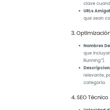
clave cuand
URLs Amigab
que sean cor
3. Optimizació
Nombres Des
que incluyan
Running”).
Descripcion
relevante, p
categoría.
4. SEO Técnico
Velocidad d