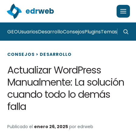
edr
web
GEO
Usuarios
Desarrollo
Consejos
Plugins
Temas
CONSEJOS
>
DESARROLLO
Actualizar WordPress
Manualmente: La solución
cuando todo lo demás
falla
Publicado el
enero 26, 2025
por edrweb