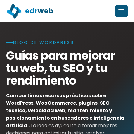
edr
web
BLOG DE WORDPRESS
Blog de edrweb con guías sobre WordPress, WooCommer
Guías para mejorar
tu web, tu SEO y tu
rendimiento
Compartimos recursos prácticos sobre
WordPress, WooCommerce, plugins, SEO
técnico, velocidad web, mantenimiento y
posicionamiento en buscadores e inteligencia
artificial.
La idea es ayudarte a tomar mejores
decisiones para optimizar tu sitio, resolver