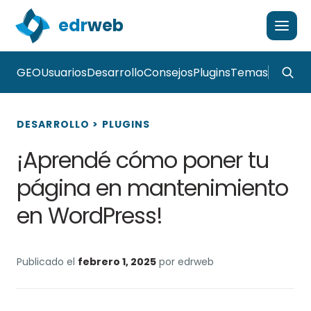
edr
web
GEO
Usuarios
Desarrollo
Consejos
Plugins
Temas
DESARROLLO
>
PLUGINS
¡Aprendé cómo poner tu
página en mantenimiento
en WordPress!
Publicado el
febrero 1, 2025
por edrweb