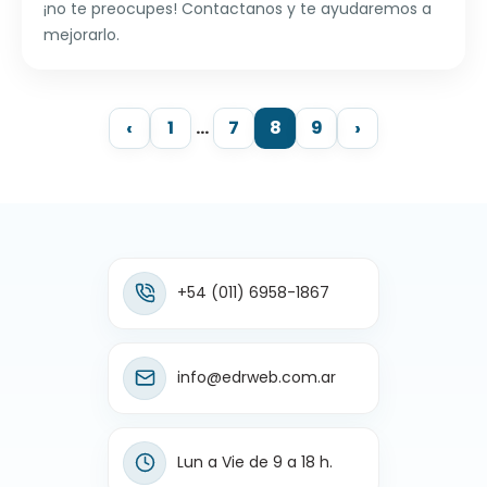
¡no te preocupes! Contactanos y te ayudaremos a
mejorarlo.
1
…
7
8
9
+54 (011) 6958-1867
info@edrweb.com.ar
Lun a Vie de 9 a 18 h.