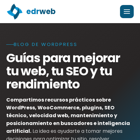
edr
web
BLOG DE WORDPRESS
Blog de edrweb con guías sobre WordPress, WooCommer
Guías para mejorar
tu web, tu SEO y tu
rendimiento
Compartimos recursos prácticos sobre
WordPress, WooCommerce, plugins, SEO
técnico, velocidad web, mantenimiento y
posicionamiento en buscadores e inteligencia
artificial.
La idea es ayudarte a tomar mejores
decisiones para optimizar tu sitio, resolver