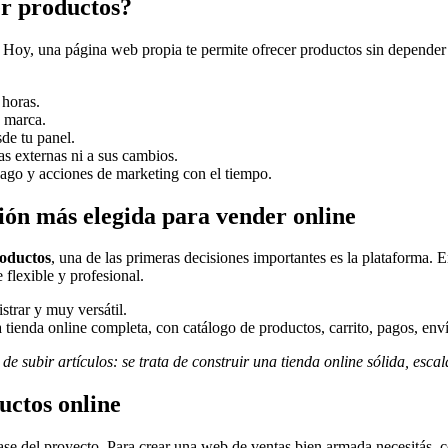
r productos?
s. Hoy, una página web propia te permite ofrecer productos sin depender
 horas.
a marca.
sde tu panel.
s externas ni a sus cambios.
ago y acciones de marketing con el tiempo.
n más elegida para vender online
oductos
, una de las primeras decisiones importantes es la plataforma. 
flexible y profesional.
trar y muy versátil.
tienda online completa, con catálogo de productos, carrito, pagos, enví
 subir artículos: se trata de construir una tienda online sólida, esca
uctos online
base del proyecto. Para crear una web de ventas bien armada necesitás,