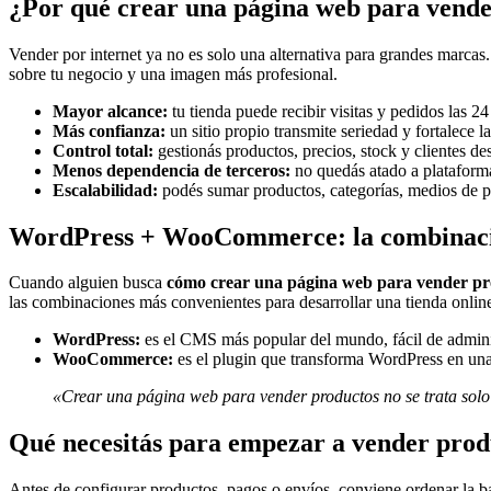
¿Por qué crear una página web para vende
Vender por internet ya no es solo una alternativa para grandes marca
sobre tu negocio y una imagen más profesional.
Mayor alcance:
tu tienda puede recibir visitas y pedidos las 24
Más confianza:
un sitio propio transmite seriedad y fortalece l
Control total:
gestionás productos, precios, stock y clientes de
Menos dependencia de terceros:
no quedás atado a plataforma
Escalabilidad:
podés sumar productos, categorías, medios de p
WordPress + WooCommerce: la combinació
Cuando alguien busca
cómo crear una página web para vender pr
las combinaciones más convenientes para desarrollar una tienda online 
WordPress:
es el CMS más popular del mundo, fácil de adminis
WooCommerce:
es el plugin que transforma WordPress en una 
«Crear una página web para vender productos no se trata solo de
Qué necesitás para empezar a vender prod
Antes de configurar productos, pagos o envíos, conviene ordenar la 