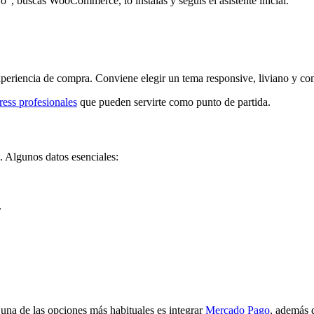
”, buscás WooCommerce, lo instalás y seguís el asistente inicial.
la experiencia de compra. Conviene elegir un tema responsive, liviano 
ress profesionales
que pueden servirte como punto de partida.
 Algunos datos esenciales:
.
 una de las opciones más habituales es integrar
Mercado Pago
, además d