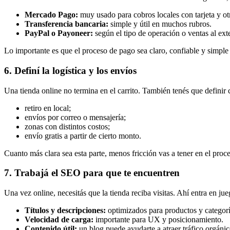
Mercado Pago:
muy usado para cobros locales con tarjeta y ot
Transferencia bancaria:
simple y útil en muchos rubros.
PayPal o Payoneer:
según el tipo de operación o ventas al exte
Lo importante es que el proceso de pago sea claro, confiable y simple p
6. Definí la logística y los envíos
Una tienda online no termina en el carrito. También tenés que definir
retiro en local;
envíos por correo o mensajería;
zonas con distintos costos;
envío gratis a partir de cierto monto.
Cuanto más clara sea esta parte, menos fricción vas a tener en el pro
7. Trabajá el SEO para que te encuentren
Una vez online, necesitás que la tienda reciba visitas. Ahí entra en ju
Títulos y descripciones:
optimizados para productos y categorí
Velocidad de carga:
importante para UX y posicionamiento.
Contenido útil:
un blog puede ayudarte a atraer tráfico orgánic