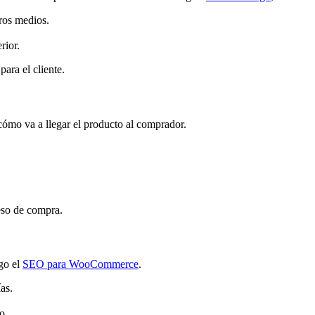
ros medios.
rior.
ara el cliente.
 cómo va a llegar el producto al comprador.
ceso de compra.
ego el
SEO para WooCommerce
.
as.
o.