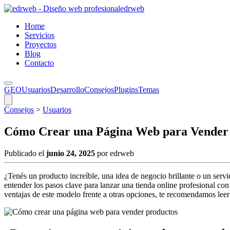
edr
web
Home
Servicios
Proyectos
Blog
Contacto
GEO
Usuarios
Desarrollo
Consejos
Plugins
Temas
Consejos
>
Usuarios
Cómo Crear una Página Web para Vender
Publicado el
junio 24, 2025
por edrweb
¿Tenés un producto increíble, una idea de negocio brillante o un serv
entender los pasos clave para lanzar una tienda online profesional c
ventajas de este modelo frente a otras opciones, te recomendamos leer