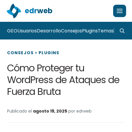
edr
web
GEO
Usuarios
Desarrollo
Consejos
Plugins
Temas
CONSEJOS
>
PLUGINS
Cómo Proteger tu
WordPress de Ataques de
Fuerza Bruta
Publicado el
agosto 19, 2025
por edrweb