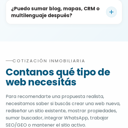
Sí. Podemos integrar burbuja de WhatsApp,
artificial.
¿Puedo sumar blog, mapas, CRM o
formularios de consulta, botones en fichas de
multilenguaje después?
propiedades, llamados a tasación y enlaces de
contacto directo.
Sí. WordPress permite escalar la web con blog
inmobiliario, mapas, secciones por barrios,
multilenguaje, integraciones, CRM, newsletter,
campañas y mantenimiento mensual.
COTIZACIÓN INMOBILIARIA
Formulario completo para solicitar cotización de dise
Contanos qué tipo de
web necesitás
Para recomendarte una propuesta realista,
necesitamos saber si buscás crear una web nueva,
rediseñar un sitio existente, mostrar propiedades,
sumar buscador, integrar WhatsApp, trabajar
SEO/GEO o mantener el sitio activo.