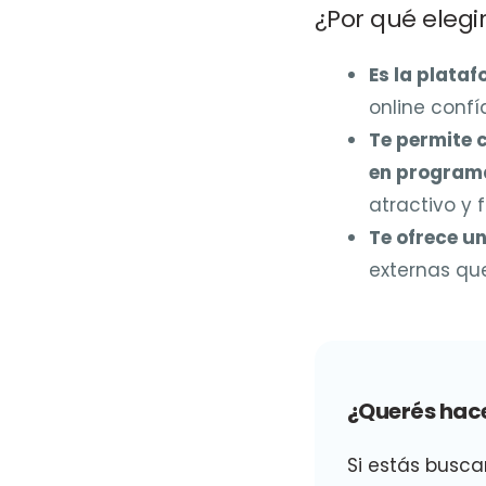
¿Por qué elegi
Es la plata
online confí
Te permite c
en program
atractivo y 
Te ofrece un
externas qu
¿Querés hace
Si estás busc