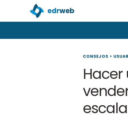
edr
web
CONSEJOS
>
USUA
Hacer 
vender
escala