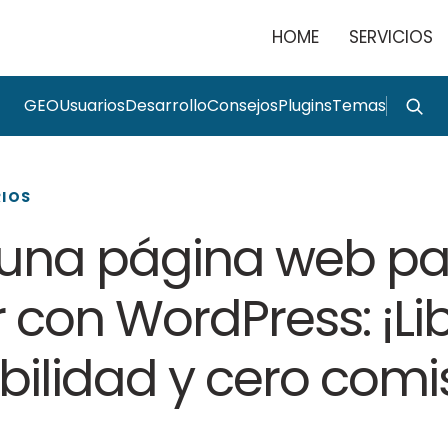
HOME
SERVICIOS
GEO
Usuarios
Desarrollo
Consejos
Plugins
Temas
RIOS
una página web pa
 con WordPress: ¡Li
bilidad y cero comi