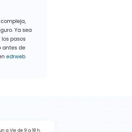
 compleja,
guro. Ya sea
 los pasos
b antes de
 en
edrweb
un a Vie de 9 a 18 h.