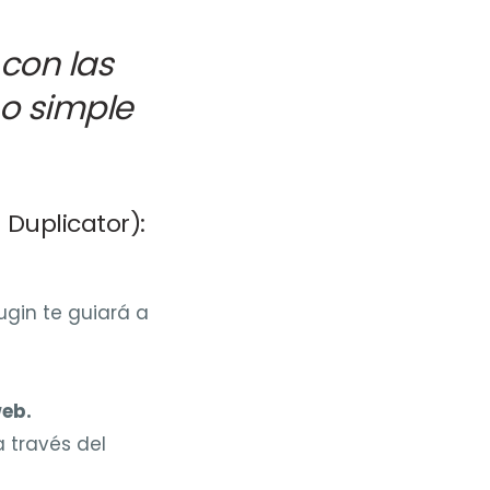
con las
o simple
Duplicator):
lugin te guiará a
web.
a través del