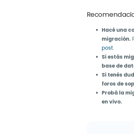
Recomendacio
Hacé una co
migración.
P
post
.
Si estás mi
base de dat
Si tenés du
foros de sop
Probá la mig
en vivo.