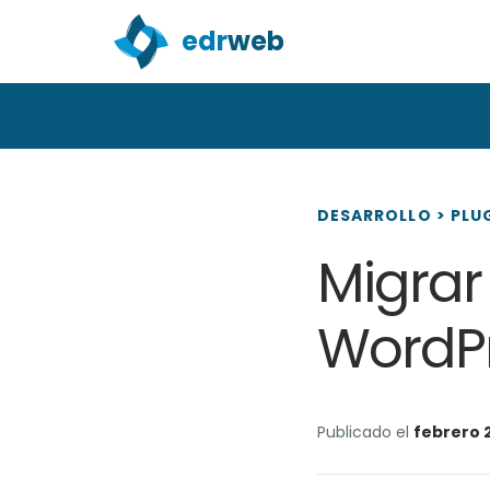
edr
web
DESARROLLO
>
PLU
Migrar
WordPr
Publicado el
febrero 