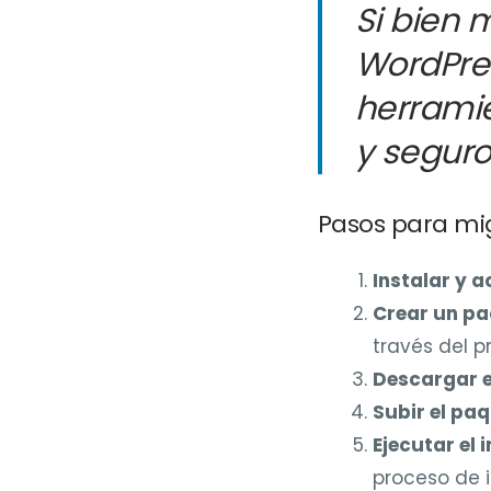
Si bien 
WordPre
herrami
y seguro
Pasos para mig
Instalar y a
Crear un paq
través del p
Descargar el
Subir el paq
Ejecutar el 
proceso de i