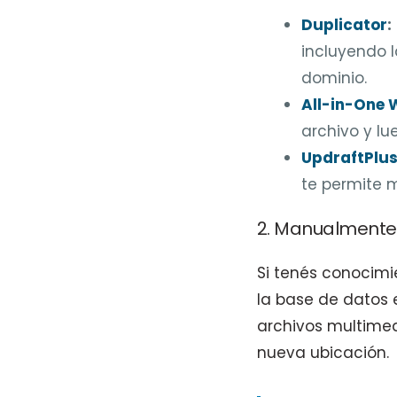
Duplicator
:
incluyendo l
dominio.
All-in-One 
archivo y lu
UpdraftPlu
te permite m
2. Manualmente
Si tenés conocim
la base de datos 
archivos multimed
nueva ubicación.