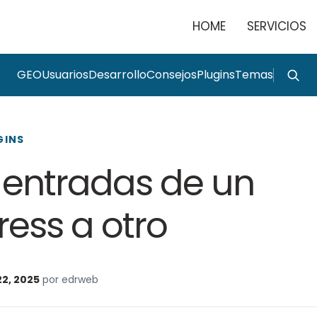
HOME
SERVICIOS
GEO
Usuarios
Desarrollo
Consejos
Plugins
Temas
GINS
 entradas de un
ess a otro
22, 2025
por edrweb