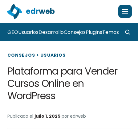
edr
web
GEO
Usuarios
Desarrollo
Consejos
Plugins
Temas
CONSEJOS
>
USUARIOS
Plataforma para Vender
Cursos Online en
WordPress
Publicado el
julio 1, 2025
por edrweb