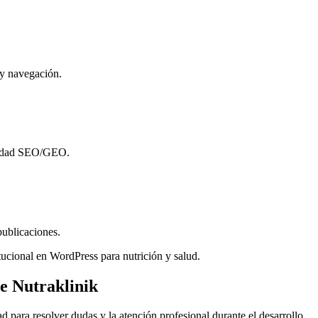
 y navegación.
ilidad SEO/GEO.
publicaciones.
itucional en WordPress para nutrición y salud.
e Nutraklinik
d para resolver dudas y la atención profesional durante el desarrollo.