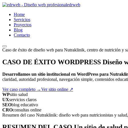
edr
web
Home
Servicios
Proyectos
Blog
Contacto
Caso de éxito de diseño web para Nutraklinik, centro de nutrición y sa
CASO DE ÉXITO WORDPRESS
Diseño we
Desarrollamos un sitio institucional en WordPress para Nutraklin
claridad, autoridad profesional, navegación simple, contenidos educ
Ver caso completo
→
Ver sitio online
↗
WP
sitio salud
UX
servicios claros
SEO
blog educativo
CRO
consultas online
Resumen del caso Nutraklinik: diseño web para nutricionistas y salud, 
RESUMEN DEL CASO
Un sitio de salud 