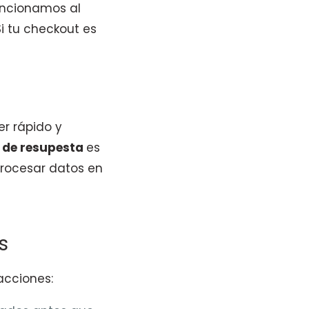
encionamos al
Si tu checkout es
er rápido y
 de resupesta
es
rocesar datos en
s
acciones: