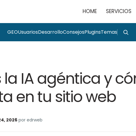
HOME
SERVICIOS
GEO
Usuarios
Desarrollo
Consejos
Plugins
Temas
 la IA agéntica y c
a en tu sitio web
24, 2026
por edrweb