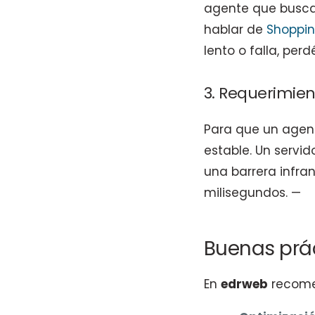
agente que busca
hablar de
Shoppin
lento o falla, per
3. Requerimien
Para que un agente
estable. Un servi
una barrera infr
milisegundos. —
Buenas prác
En
edrweb
recomen