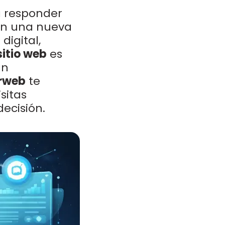
 a responder
en una nueva
digital,
sitio web
es
an
rweb
te
sitas
ecisión.