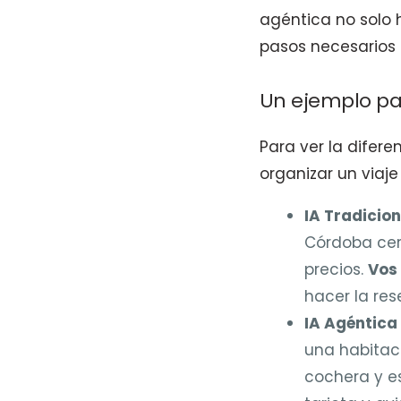
agéntica no solo 
pasos necesarios 
Un ejemplo par
Para ver la difere
organizar un viaje
IA Tradicio
Córdoba cerc
precios.
Vos
hacer la re
IA Agéntica
una habitaci
cochera y e