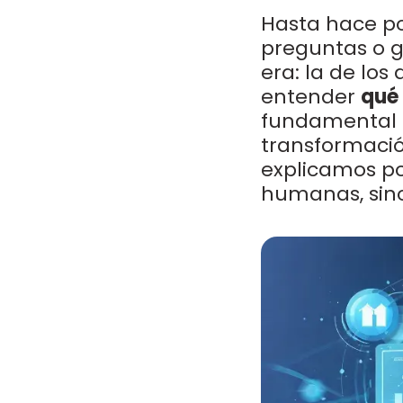
Hasta hace poc
preguntas o g
era: la de los
entender
qué 
fundamental 
transformació
explicamos por
humanas, sino