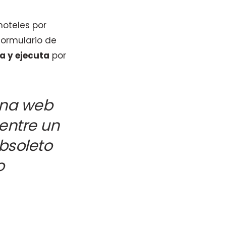
 hoteles por
 formulario de
a y ejecuta
por
una web
entre un
bsoleto
o