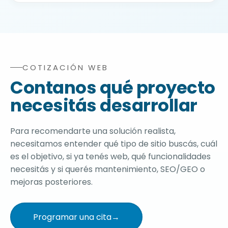
clientes de otros países.
Sí. Desarrollamos con una lógica escalable
para sumar nuevas secciones, contenidos,
ecommerce, cursos, integraciones,
mantenimiento, SEO/GEO y optimización
según la evolución del negocio.
COTIZACIÓN WEB
Formulario completo para solicitar cotización de agen
Contanos qué proyecto
necesitás desarrollar
Para recomendarte una solución realista,
necesitamos entender qué tipo de sitio buscás, cuál
es el objetivo, si ya tenés web, qué funcionalidades
necesitás y si querés mantenimiento, SEO/GEO o
mejoras posteriores.
Programar una cita
→