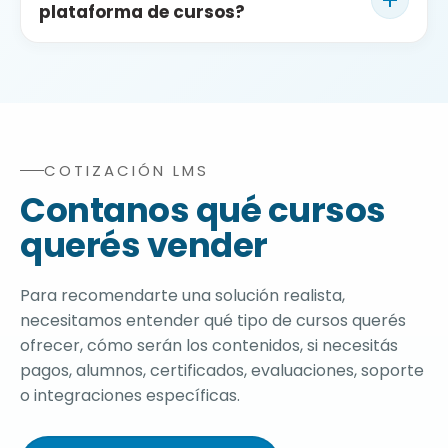
plataforma de cursos?
niveles o accesos especiales según el LMS y las
funcionalidades requeridas.
Necesita actualizaciones controladas,
backups, seguridad, revisión de plugins LMS,
usuarios, pagos, emails, errores de acceso y
mejoras técnicas para sostener la operación.
COTIZACIÓN LMS
Formulario completo para solicitar diagnóstico, demo
Contanos qué cursos
querés vender
Para recomendarte una solución realista,
necesitamos entender qué tipo de cursos querés
ofrecer, cómo serán los contenidos, si necesitás
pagos, alumnos, certificados, evaluaciones, soporte
o integraciones específicas.