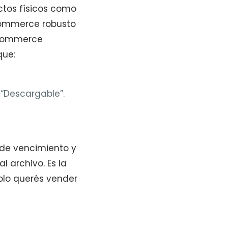
tos físicos como
commerce robusto
oCommerce
que:
y “Descargable”.
 de vencimiento y
 archivo. Es la
olo querés vender