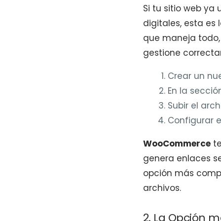
Si tu sitio web ya u
digitales, esta 
que maneja todo,
gestione correcta
Crear un nue
En la secció
Subir el archi
Configurar el
WooCommerce
te
genera enlaces se
opción más comple
archivos.
2. La Opción m