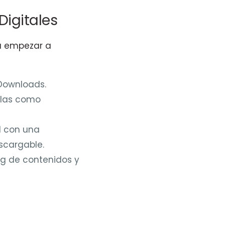
Digitales
ra empezar a
Downloads.
elas como
l con una
escargable.
ng de contenidos y