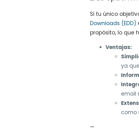
Si tu único objeti
Downloads (EDD)
e
propósito, lo que 
Ventajas:
Simpli
ya que
Inform
Integr
email 
Extens
como r
—