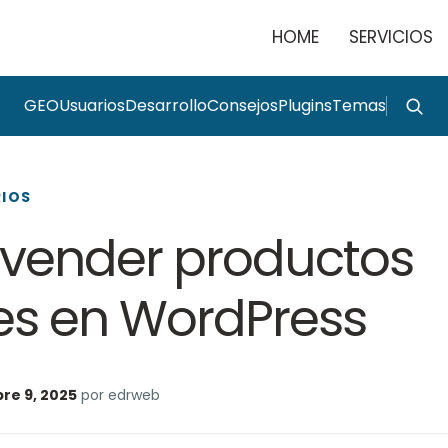
HOME
SERVICIOS
GEO
Usuarios
Desarrollo
Consejos
Plugins
Temas
RIOS
vender productos
les en WordPress
re 9, 2025
por edrweb