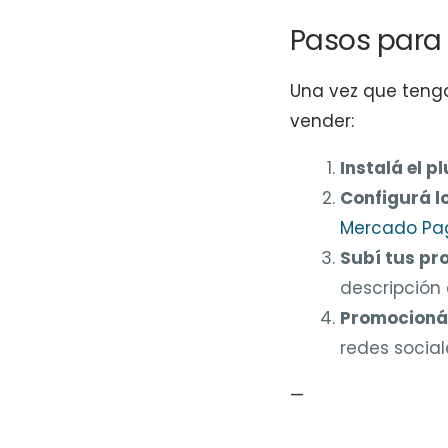
Pasos para 
Una vez que tenga
vender:
Instalá el pl
Configurá l
Mercado Pa
Subí tus pr
descripción 
Promocioná 
redes social
—