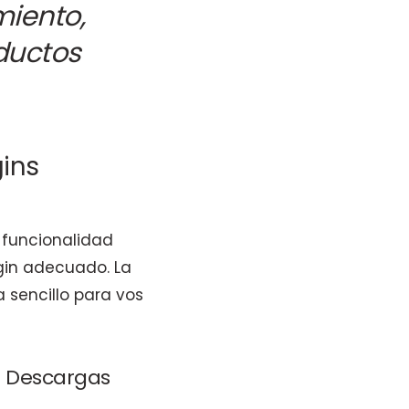
miento,
ductos
ins
a funcionalidad
ugin adecuado. La
 sencillo para vos
e Descargas