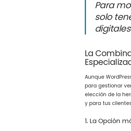
Para mon
solo te
digitale
La Combina
Especializa
Aunque WordPress e
para gestionar ve
elección de la he
y para tus clientes
1. La Opción 