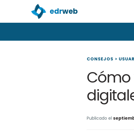
edr
web
CONSEJOS
>
USUA
Cómo 
digita
Publicado el
septiemb