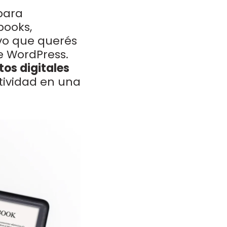
para
books,
ivo que querés
e WordPress.
os digitales
tividad en una