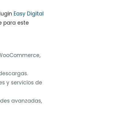
plugin
Easy Digital
e para este
e WooCommerce,
 descargas.
s y servicios de
ades avanzadas,